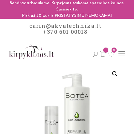
Bendradarbiaukime! Kirpėjams taikome specialias kainas.
Susisiekite.
Pirk už 50 Eur ir PRISTATYSIME NEMOKAMAI
carin@akvatechnika.lt
+370 601 00018
0