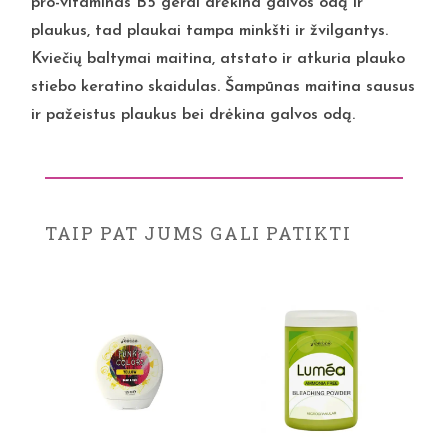
pro-vitaminas B5 gerai drėkina galvos odą ir
plaukus, tad plaukai tampa minkšti ir žvilgantys.
Kviečių baltymai maitina, atstato ir atkuria plauko
stiebo keratino skaidulas. Šampūnas maitina sausus
ir pažeistus plaukus bei drėkina galvos odą.
TAIP PAT JUMS GALI PATIKTI