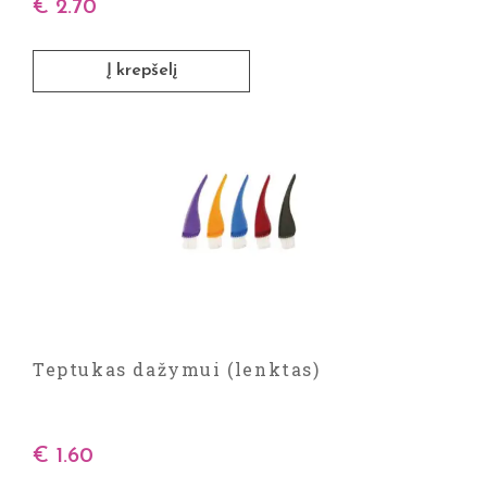
€
2.70
Į krepšelį
Teptukas dažymui (lenktas)
€
1.60