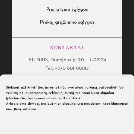
Pristatymo sąlygos
Prekių grąžinimo sąlygos
KONTAKTAI
VILNIUS, Dunojaus g. 20, LT-02104
Tel.: +370 601 00015
KAUNAS, Neries kr. 2A, LT-48342
Siekiant užtikrinti šios internetinės svetainės veikimą, patobulinti jos
Tel.: +370 601 00017
veikimą bei suasmenintų reklaminį turinį yra naudojami slapukai
(
plačiau čia
), kurių naudojimui turite sutikti.
KLAIPĖDA, Švyturio g. 12, LT-92264
Atkreipiame dėmesį, jog būtinieji slapukai yra naudojami nepriklausomai
nuo Jūsų sutikimo.
Tel.: +370 601 00018
ŠIAULIAI, Vyturių g. 8, LT-76252
Tel.: +370 601 00018