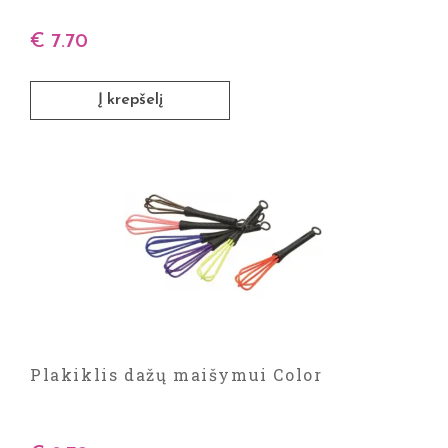
€
7.70
Į krepšelį
Plakiklis dažų maišymui Color