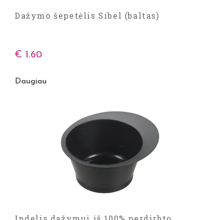
Dažymo šepetėlis Sibel (baltas)
€
1.60
Daugiau
Indelis dažymui iš 100% perdirbto