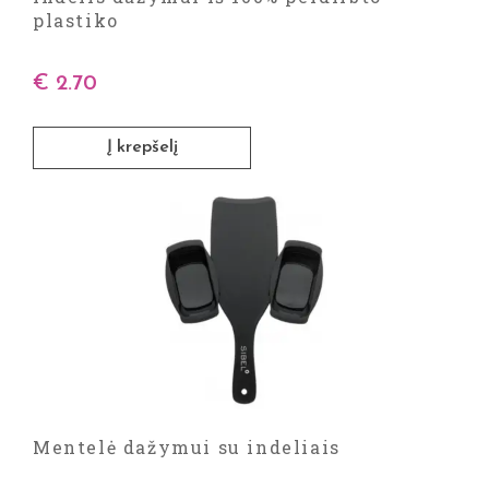
plastiko
€
2.70
Į krepšelį
Mentelė dažymui su indeliais