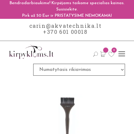
Bendradarbiaukime! Kirpėjams taikome specialias kainas.
Susisiekite.
Pirk už 50 Eur ir PRISTATYSIME NEMOKAMAI
carin@akvatechnika.lt
+370 601 00018
0