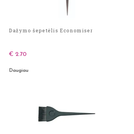
Dažymo šepetėlis Economiser
€
2.70
Daugiau