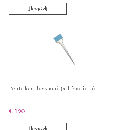
Į krepšelį
Teptukas dažymui (silikoninis)
€
1.20
Į krepšelį