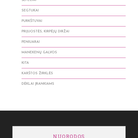
ŠEPEČIAI
SEGTUKAI
PURKŠTUVAI
PRIJUOSTĖS, KIRPĖJŲ DIRŽAI
PENIUARAI
MANEKENŲ GALVOS
KITA
KARŠTOS ŽIRKLĖS
DĖKLAI ĮRANKIAMS
NUORODOS