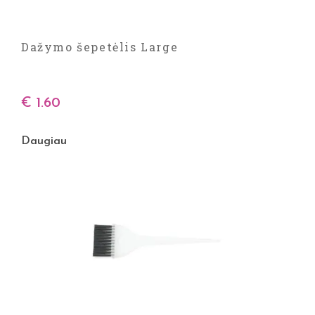
Dažymo šepetėlis Large
€
1.60
Daugiau