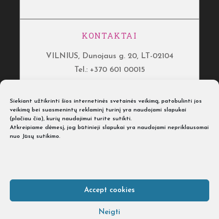
KONTAKTAI
VILNIUS, Dunojaus g. 20, LT-02104
Tel.: +370 601 00015
KAUNAS, Neries kr. 2A, LT-48342
Siekiant užtikrinti šios internetinės svetainės veikimą, patobulinti jos
Tel.: +370 601 00017
veikimą bei suasmenintų reklaminį turinį yra naudojami slapukai
(
plačiau čia
), kurių naudojimui turite sutikti.
KLAIPĖDA, Švyturio g. 12, LT-92264
Atkreipiame dėmesį, jog būtinieji slapukai yra naudojami nepriklausomai
nuo Jūsų sutikimo.
Tel.: +370 601 00018
ŠIAULIAI, Vyturių g. 8, LT-76252
Tel.: +370 601 00018
Accept cookies
Dėl kirpyklų baldų teiraukitės
Tel. +370 606 05678
Neigti