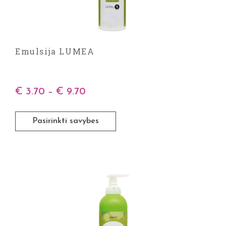
Emulsija LUMEA
€
3.70
–
€
9.70
Pasirinkti savybes