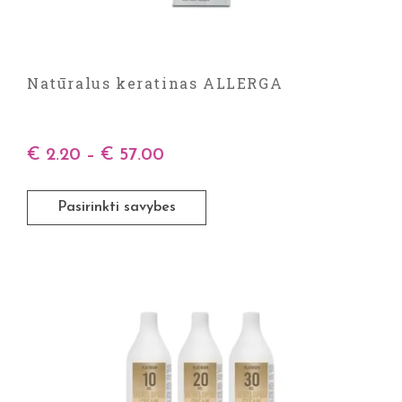
Natūralus keratinas ALLERGA
€
2.20
–
€
57.00
Pasirinkti savybes