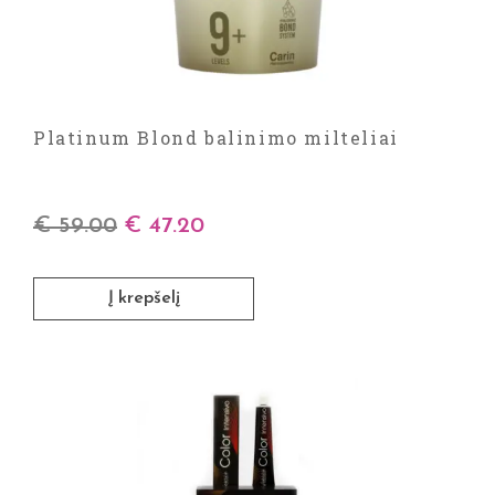
Platinum Blond balinimo milteliai
€
59.00
€
47.20
Į krepšelį