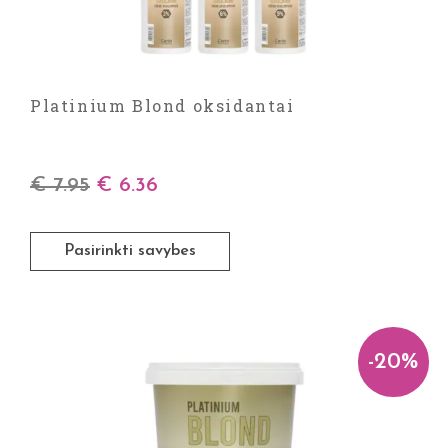
Platinium Blond oksidantai
€
7.95
€
6.36
Pasirinkti savybes
-20%