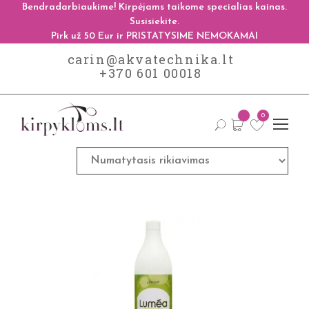
Bendradarbiaukime! Kirpėjams taikome specialias kainas.
Susisiekite.
Pirk už 50 Eur ir PRISTATYSIME NEMOKAMAI
carin@akvatechnika.lt
+370 601 00018
0