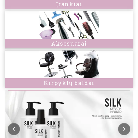
Įrankiai
Aksesuarai
Kirpyklų baldai