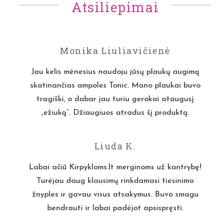
Atsiliepimai
Monika Liuliavičienė
Jau kelis mėnesius naudoju jūsų plaukų augimą
skatinančias ampoles Tonic. Mano plaukai buvo
tragiški, o dabar jau turiu gerokai ataugusį
„ežiuką“. Džiaugiuos atradus šį produktą.
Liuda K.
Labai ačiū Kirpykloms.lt merginoms už kantrybę!
Turėjau daug klausimų rinkdamasi tiesinimo
žnyples ir gavau visus atsakymus. Buvo smagu
bendrauti ir labai padėjot apsispręsti.