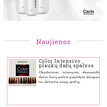
Naujienos
Color Intensivo
plaukų dažų spalvos
Oksidaciniai, intensyvūs, ekonomiški
dažai, kurių paletė papildyta daugiau
nei dešimčia naujų spalvų…