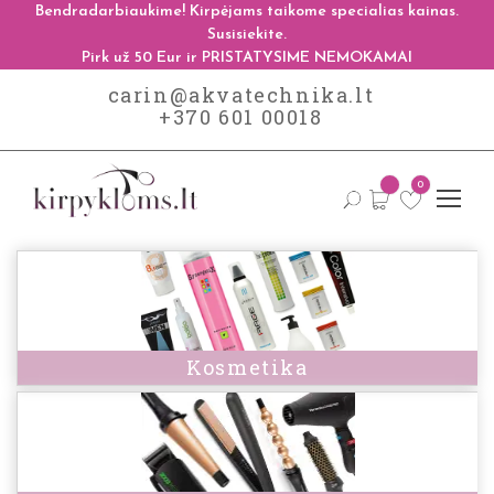
Bendradarbiaukime! Kirpėjams taikome specialias kainas.
Susisiekite.
Pirk už 50 Eur ir PRISTATYSIME NEMOKAMAI
carin@akvatechnika.lt
+370 601 00018
0
Kosmetika