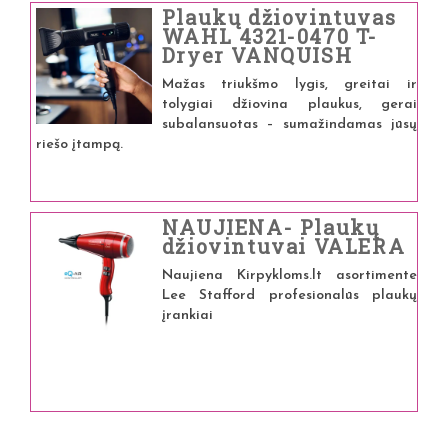
Plaukų džiovintuvas
WAHL 4321-0470 T-
Dryer VANQUISH
Mažas triukšmo lygis, greitai ir
tolygiai džiovina plaukus, gerai
subalansuotas – sumažindamas jūsų
riešo įtampą.
NAUJIENA- Plaukų
džiovintuvai VALERA
Naujiena Kirpykloms.lt asortimente
Lee Stafford profesionalūs plaukų
įrankiai