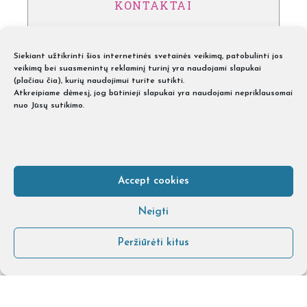
KONTAKTAI
VILNIUS, Dunojaus g. 20, LT-02104
Tel.: +370 601 00015
Siekiant užtikrinti šios internetinės svetainės veikimą, patobulinti jos
veikimą bei suasmenintų reklaminį turinį yra naudojami slapukai
(
plačiau čia
), kurių naudojimui turite sutikti.
KAUNAS, Neries kr. 2A, LT-48342
Atkreipiame dėmesį, jog būtinieji slapukai yra naudojami nepriklausomai
Tel.: +370 601 00017
nuo Jūsų sutikimo.
KLAIPĖDA, Švyturio g. 12, LT-92264
Tel.: +370 601 00018
ŠIAULIAI, Vyturių g. 8, LT-76252
Accept cookies
Tel.: +370 601 00018
Neigti
Dėl kirpyklų baldų teiraukitės
Peržiūrėti kitus
Tel. +370 606 05678