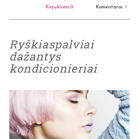
Kirpykloms.lt
Komentarai:
1
Ryškiaspalviai
dažantys
kondicionieriai