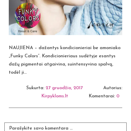
NAUJIENA – dažantys kondicionieriai be amoniako
„Funky Colors“. Kondicionieriaus sudėtyje esantys
dažų pigmentai atgaivina, suintensyvina spalvą,
todėl ji...
Sukurta:
27 gruodžio, 2017
Autorius:
Kirpykloms.lt
Komentarai:
0