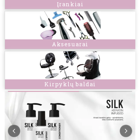
Įrankiai
Aksesuarai
Kirpyklų baldai