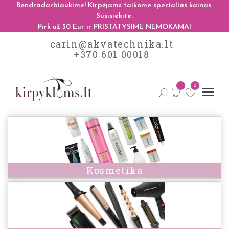
Bendradarbiaukime! Kirpėjams taikome specialias kainas.
Susisiekite.
Pirk už 50 Eur ir PRISTATYSIME NEMOKAMAI
carin@akvatechnika.lt
+370 601 00018
0
Kosmetika