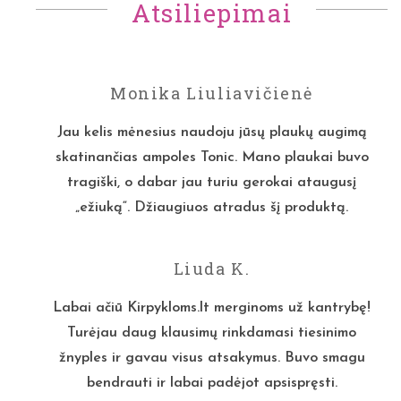
Atsiliepimai
Monika Liuliavičienė
Jau kelis mėnesius naudoju jūsų plaukų augimą
skatinančias ampoles Tonic. Mano plaukai buvo
tragiški, o dabar jau turiu gerokai ataugusį
„ežiuką“. Džiaugiuos atradus šį produktą.
Liuda K.
Labai ačiū Kirpykloms.lt merginoms už kantrybę!
Turėjau daug klausimų rinkdamasi tiesinimo
žnyples ir gavau visus atsakymus. Buvo smagu
bendrauti ir labai padėjot apsispręsti.