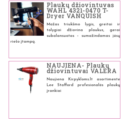
Plaukų džiovintuvas
WAHL 4321-0470 T-
Dryer VANQUISH
Mažas triukšmo lygis, greitai ir
tolygiai džiovina plaukus, gerai
subalansuotas – sumažindamas jūsų
riešo įtampą.
NAUJIENA- Plaukų
džiovintuvai VALERA
Naujiena Kirpykloms.lt asortimente
Lee Stafford profesionalūs plaukų
įrankiai