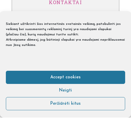
KONTAKTAI
VILNIUS, Dunojaus g. 20, LT-02104
Tel.: +370 601 00015
Siekiant užtikrinti šios internetinės svetainės veikimą, patobulinti jos
veikimą bei suasmenintų reklaminį turinį yra naudojami slapukai
(
plačiau čia
), kurių naudojimui turite sutikti.
KAUNAS, Neries kr. 2A, LT-48342
Atkreipiame dėmesį, jog būtinieji slapukai yra naudojami nepriklausomai
Tel.: +370 601 00017
nuo Jūsų sutikimo.
KLAIPĖDA, Švyturio g. 12, LT-92264
Tel.: +370 601 00018
ŠIAULIAI, Vyturių g. 8, LT-76252
Accept cookies
Tel.: +370 601 00018
Neigti
Dėl kirpyklų baldų teiraukitės
Peržiūrėti kitus
Tel. +370 606 05678