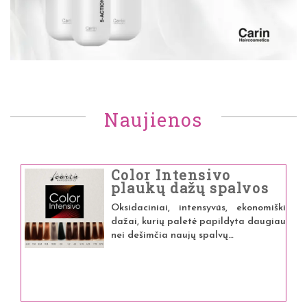
Naujienos
Color Intensivo
plaukų dažų spalvos
Oksidaciniai, intensyvūs, ekonomiški
dažai, kurių paletė papildyta daugiau
nei dešimčia naujų spalvų…